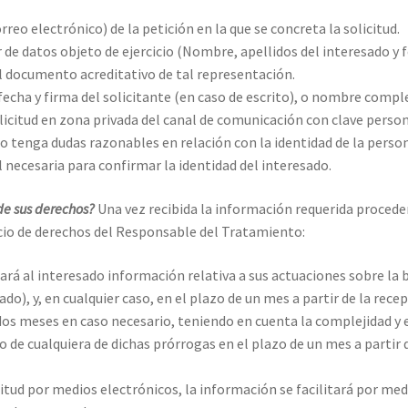
o electrónico) de la petición en la que se concreta la solicitud.
 de datos objeto de ejercicio (Nombre, apellidos del interesado y f
l documento acreditativo de tal representación.
 fecha y firma del solicitante (en caso de escrito), o nombre compl
solicitud en zona privada del canal de comunicación con clave person
tenga dudas razonables en relación con la identidad de la persona f
l necesaria para confirmar la identidad del interesado.
de sus derechos?
Una vez recibida la información requerida proceder
cio de derechos del Responsable del Tratamiento:
ará al interesado información relativa a sus actuaciones sobre la b
do), y, en cualquier caso, en el plazo de un mes a partir de la recep
os meses en caso necesario, teniendo en cuenta la complejidad y 
de cualquiera de dichas prórrogas en el plazo de un mes a partir de
citud por medios electrónicos, la información se facilitará por me