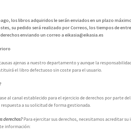
ago, los libros adquiridos le serán enviados en un plazo máximo d
ostes, su pedido será realizado por Correos, los tiempos de ent
s derechos enviando un correo a eikasia@eikasia.es
rioro
 causas ajenas a nuestro departamento y aunque la responsabilida
stituirá el libro defectuoso sin coste para el usuario.
?
ríjase al canal establecido para el ejercicio de derechos por parte 
 respuesta a su solicitud de forma gestionada.
us derechos?
Para ejercitar sus derechos, necesitamos acreditar su 
nte información: