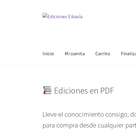
Ir
Ir
a
al
la
contenido
navegación
Inicio
Mi cuenta
Carrito
Finali
Ediciones en PDF
Lleve el conocimiento consigo, d
para compra desde cualquier par