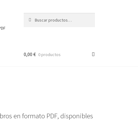
Buscar
Buscar
por:
PDF
0,00
€
0 productos
bros en formato PDF, disponibles