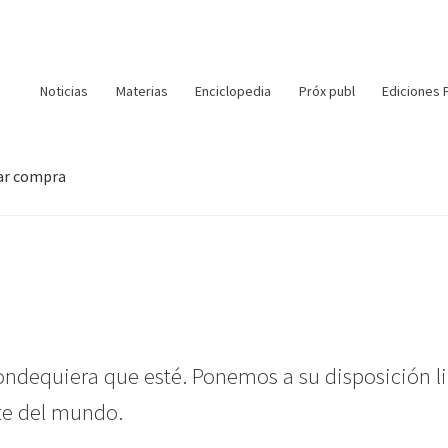
Noticias
Materias
Enciclopedia
Próx publ
Ediciones 
zar compra
ondequiera que esté. Ponemos a su disposición li
te del mundo.