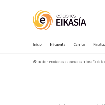
Ir
Ir
a
al
la
contenido
navegación
Inicio
Mi cuenta
Carrito
Finali
Inicio
Productos etiquetados “Filosofía de la