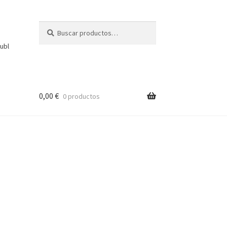
Buscar
Buscar
por:
ubl
0,00
€
0 productos