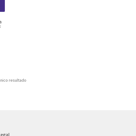
a
F
nico resultado
legal