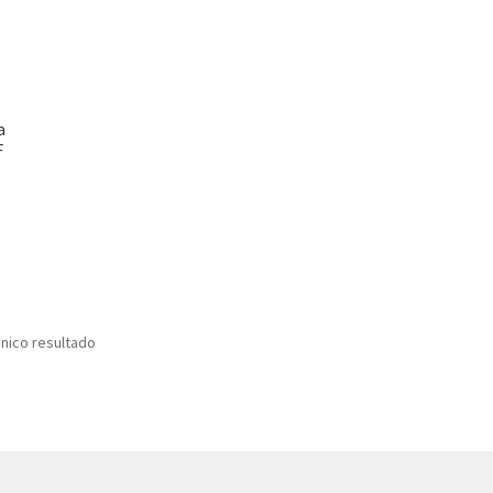
a
F
nico resultado