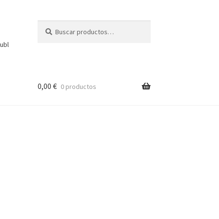
Buscar
Buscar
por:
ubl
0,00
€
0 productos