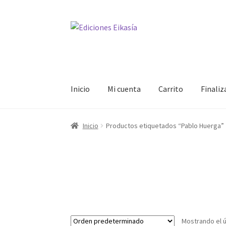
Ir
Ir
a
al
la
contenido
navegación
Inicio
Mi cuenta
Carrito
Finali
Inicio
Productos etiquetados “Pablo Huerga”
Mostrando el ú