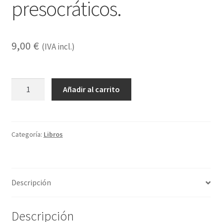
presocráticos.
9,00
€
(IVA incl.)
El
Añadir al carrito
nacimiento
de
Hera.
Los
Categoría:
Libros
orígenes
de
la
Descripción
Filosofía
en
el
Descripción
mito