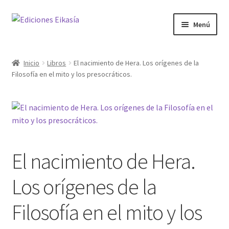
Ir
Ir
Menú
a
al
la
contenido
Noticias
navegación
Inicio
Libros
El nacimiento de Hera. Los orígenes de la
Expandi
Filosofía en el mito y los presocráticos.
Materias
el
menú
hijo
Enciclopedia
Próx publ
El nacimiento de Hera.
Los orígenes de la
Filosofía en el mito y los