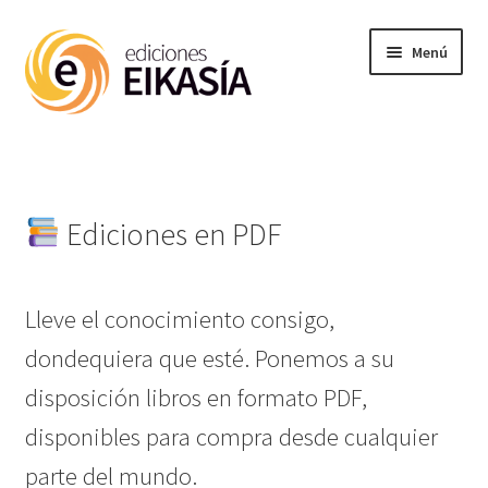
Ir
Ir
Menú
a
al
la
contenido
navegación
Noticias
Expandi
Materias
el
Ediciones en PDF
menú
hijo
Enciclopedia
Lleve el conocimiento consigo,
Próx publ
dondequiera que esté. Ponemos a su
disposición libros en formato PDF,
Ediciones PDF
disponibles para compra desde cualquier
parte del mundo.