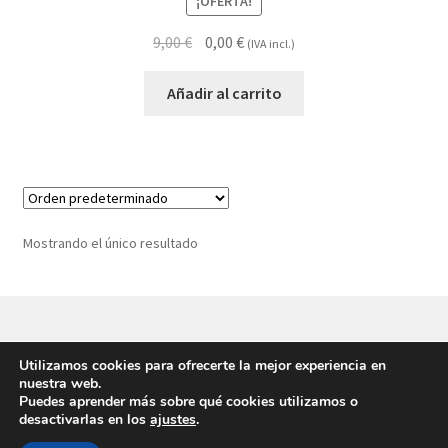
¡OFERTA!
El
El
9,00
€
0,00
€
(IVA incl.)
precio
precio
original
actual
Añadir al carrito
era:
es:
9,00 €.
0,00 €.
Mostrando el único resultado
Utilizamos cookies para ofrecerte la mejor experiencia en
© Eikasía 2026 -
Política de privacidad
|
Aviso legal
nuestra web.
Puedes aprender más sobre qué cookies utilizamos o
desactivarlas en los
ajustes
.
0