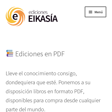
Ir
Ir
Menú
a
al
la
contenido
navegación
Noticias
Expandi
Materias
el
Ediciones en PDF
menú
hijo
Enciclopedia
Lleve el conocimiento consigo,
Próx publ
dondequiera que esté. Ponemos a su
disposición libros en formato PDF,
Ediciones PDF
disponibles para compra desde cualquier
parte del mundo.