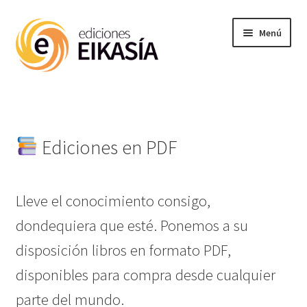
Ir
Ir
Menú
a
al
la
contenido
navegación
Noticias
Expandi
Materias
el
Ediciones en PDF
menú
hijo
Enciclopedia
Lleve el conocimiento consigo,
Próx publ
dondequiera que esté. Ponemos a su
disposición libros en formato PDF,
Ediciones PDF
disponibles para compra desde cualquier
parte del mundo.