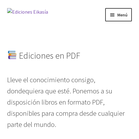
Ir
Ir
Menú
a
al
la
contenido
Noticias
navegación
Expandi
Materias
el
Ediciones en PDF
menú
hijo
Enciclopedia
Lleve el conocimiento consigo,
Próx publ
dondequiera que esté. Ponemos a su
disposición libros en formato PDF,
Ediciones PDF
disponibles para compra desde cualquier
parte del mundo.