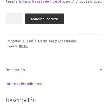
Reseña
:
Eikasia. Revista de Filosofía
, por A. J. López Cruces.
El
Añadir al carrito
esclavo,
sombra
de
su
Categorías:
Filosofía
,
Libros
,
Paz y Cooperacion
Etiqueta:
DD HH
señor.
Variaciones
en
torno
Descripción
a
las
declaraciones
Información adicional
de
Derechos
Descripción
Humanos
cantidad