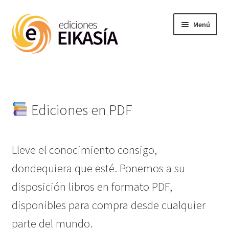
Ir
Ir
Menú
a
al
la
contenido
navegación
Noticias
Expandi
Materias
el
Ediciones en PDF
menú
hijo
Enciclopedia
Lleve el conocimiento consigo,
Próx publ
dondequiera que esté. Ponemos a su
disposición libros en formato PDF,
Ediciones PDF
disponibles para compra desde cualquier
parte del mundo.