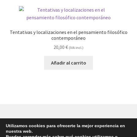
Tentativas y localizaciones en el pensamiento filosófico
contemporáneo
20,00
€
(IVA incl.)
Añadir al carrito
Utilizamos cookies para ofrecerte la mejor experiencia en
© Eikasía 2026 -
Política de privacidad
|
Aviso legal
nuestra web.
Puedes aprender más sobre qué cookies utilizamos o