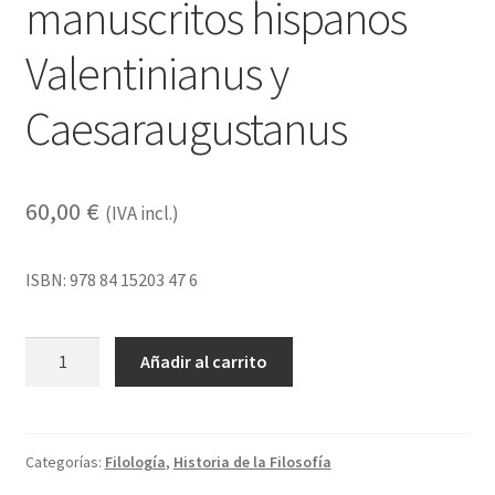
manuscritos hispanos
Valentinianus y
Caesaraugustanus
60,00
€
(IVA incl.)
ISBN: 978 84 15203 47 6
Lucrecio.
Añadir al carrito
Crítica
textual:
a
la
Categorías:
Filología
,
Historia de la Filosofía
luz