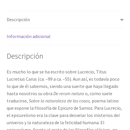
de
los
Descripción
manuscritos
hispanos
Valentinianus
Información adicional
y
Caesaraugustanus
Descripción
cantidad
Es mucho lo que se ha escrito sobre Lucrecio, Titus
Lucretius Carus (ca. –99 a ca. –55). Aun así, es todavía poco
lo que de él sabemos, siendo una suerte que haya llegado
hasta nosotros su obra
De rerum natura
o, como suele
traducirse,
Sobre la naturaleza de las cosas,
poema latino
que expone la filosofía de Epicuro de Samos. Para Lucrecio,
el epicureísmo era la clave para desvelar los misterios del
universo y la naturaleza de la felicidad humana. El
epicureísmo, frente al resto de las filosofías clásicas, no