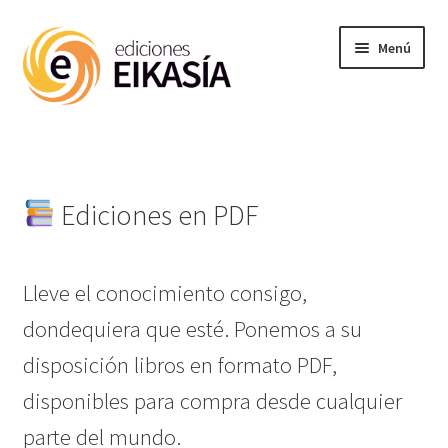
Ir
Ir
Menú
a
al
la
contenido
navegación
Noticias
Expandi
Materias
el
Ediciones en PDF
menú
hijo
Enciclopedia
Lleve el conocimiento consigo,
Próx publ
dondequiera que esté. Ponemos a su
disposición libros en formato PDF,
Ediciones PDF
disponibles para compra desde cualquier
parte del mundo.